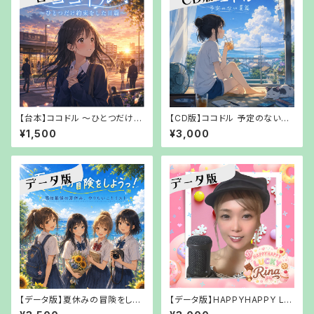
【台本】ココドル ～ひとつだけ約
【CD版】ココドル 予定のない夏
束をした日篇～【PDFでお渡し】
篇 【【郵送でお渡し】
¥1,500
¥3,000
【データ版】夏休みの冒険をしよ
【データ版】HAPPYHAPPY LU
う！高校最後の夏休み、やりたい
CKY Rina【URLでお渡し】