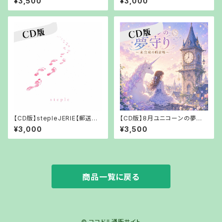
¥3,500
¥3,000
ことリスト【URLでお渡し】
【CD版】stepleJERIE【郵送で
【CD版】8月ユニコーンの夢守り
お渡し】
～未完成の時計塔～【【郵送で
¥3,000
¥3,500
お渡し】
商品一覧に戻る
© ココドル通販サイト