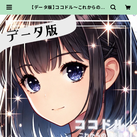
【データ版】ココドル〜これからの未
来篇〜【URLでお渡し】 | ココドル通
販サイト