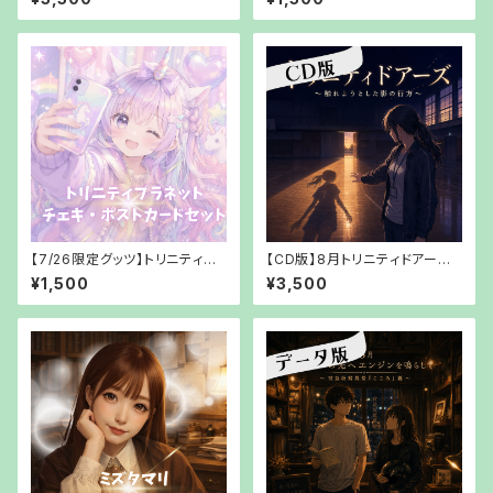
休みを忘れた私たちへ～【【郵送
『こころ』篇〜【PDFでお渡し】
でお渡し】
【7/26限定グッツ】トリニティプ
【CD版】8月トリニティドアーズ
ラネットチェキ・ポストカードセッ
～触れようとした影の行方～
¥1,500
¥3,500
ト【郵送でお渡し】
【【郵送でお渡し】