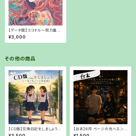
【データ版】ココドル〜努力篇〜
【URLでお渡し】
¥3,000
その他の商品
【CD版】交換日記をしましょう。
【台本】8月 ページの先へエン
三十歳の私たちの放課後6 ～夏
ジンを鳴らして〜宮益坂寫眞堂
¥3,500
¥1,500