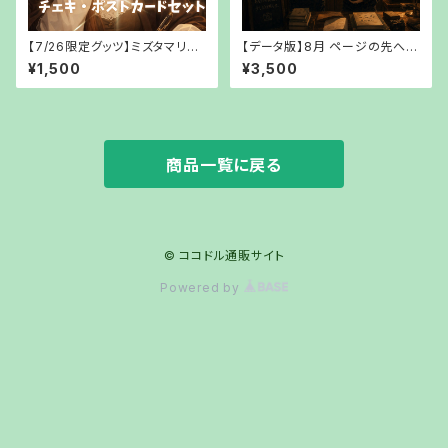
【7/26限定グッツ】ミズタマリチ
【データ版】8月 ページの先へエ
ェキ・ポストカードセット【郵送で
ンジンを鳴らして〜宮益坂寫眞
¥1,500
¥3,500
お渡し】
堂『こころ』篇〜【URLでお渡し】
商品一覧に戻る
© ココドル通販サイト
Powered by