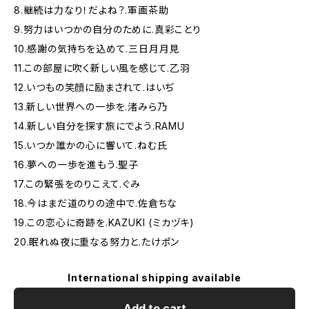
8.継続は力なり！だよね？.軍画茶助
9.努力はいつかの自分のために.真彩ことり
10.感謝の気持ちを込めて.三日月月見
11.この部屋に吹く新しい風を感じて.乙羽
12.いつもの笑顔に励まされて.はいぢ
13.新しい世界への一歩を.渚みら乃
14.新しい自分を探す旅にでよう.RAMU
15.いつか誰かの心に響いて.ねむ氏
16.夢への一歩を進もう.聖子
17.この緊張をのりこえて.ぐみ
18.今はまだ道のりの途中で.佐倉ちな
19.この恋心に奇跡を.KAZUKI (ミカヅキ)
20.眠れぬ夜に重なる努力と.たけポン
International shipping available
Add to cart