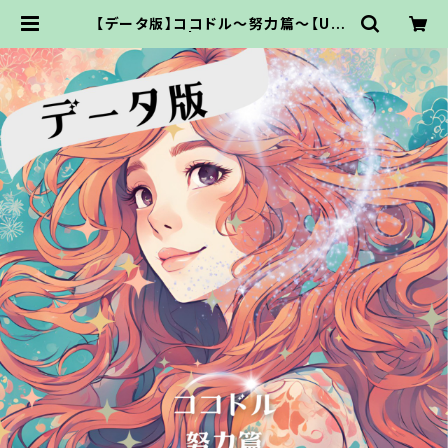
【データ版】ココドル〜努力篇〜【URL
でお渡し】 | ココドル通販サイト