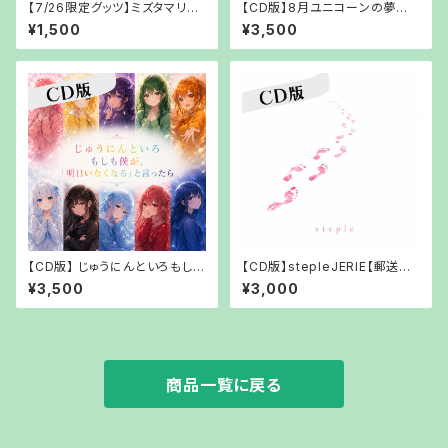
【7/26限定グッツ】ミズタマリチ
【CD版】8月ユニコーンの夢守り
ェキ・ポストカードセット【郵送で
～未完成の時計塔～【【郵送で
¥1,500
¥3,500
お渡し】
お渡し】
【CD版】 じゅうにんといろもしも
【CD版】stepleJERIE【郵送で
僕が、「秘密を打ち明けたら」【郵
お渡し】
¥3,500
¥3,000
送でお渡し】
商品一覧に戻る