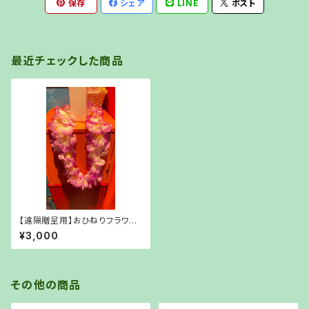
保存
シェア
LINE
ポスト
最近チェックした商品
【遠隔贈呈用】おひねりフラワー
レイ（¥3,000）【オンライン物
¥3,000
販】
その他の商品