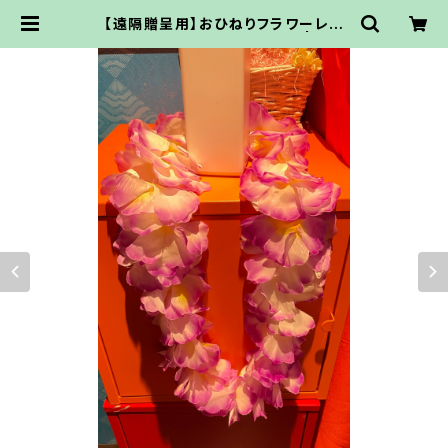
【遠隔贈呈用】おひねりフラワーレイ
（¥3,000）【オンライン物販】 | ココ
ドル通販サイト