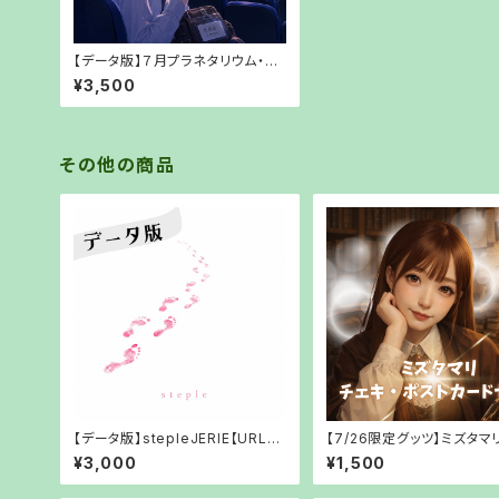
【データ版】７月プラネタリウム・ス
ターダスター ～夢だった名刺～【U
¥3,500
RLでお渡し】
その他の商品
【データ版】stepleJERIE【URLで
【7/26限定グッツ】ミズタマ
お渡し】
キ・ポストカードセット【郵
¥3,000
¥1,500
し】