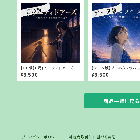
【CD版】8月トリニティドアーズ～
【データ版】プラネタリウム・
触れようとした影の行方～【【郵送
ダスター～待っていた夏休
¥3,500
¥3,500
でお渡し】
ズタマリリ【URLでお渡し】
商品一覧に戻る
プライバシーポリシー
特定商取引法に基づく表記