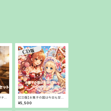
リチェ
【CD版】お菓子の国は今日も甘
送でお渡
い。SHOWROOM版【郵送でお渡
¥5,500
し】