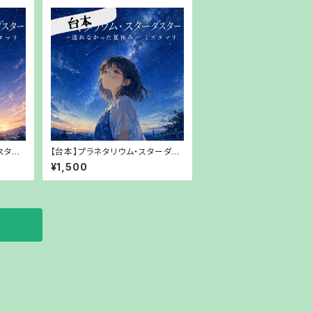
スター
【台本】プラネタリウム・スターダス
み～ミ
ター～送れなかった夏休み～ミズ
¥1,500
タマリリ【PDFでお渡し】