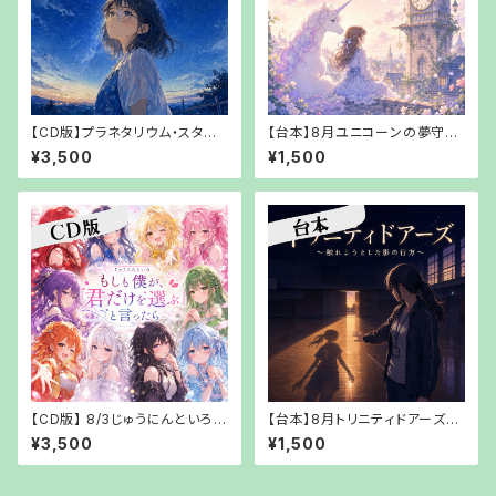
【CD版】プラネタリウム・スター
【台本】8月ユニコーンの夢守り
ダスター～送れなかった夏休み
～未完成の時計塔～【PDFでお
¥3,500
¥1,500
～ミズタマリリ【【郵送でお渡し】
渡し】
【CD版】 8/3じゅうにんといろも
【台本】8月トリニティドアーズ～
しも僕が、「君だけを選ぶ」と言
触れようとした影の行方～【PD
¥3,500
¥1,500
ったら【郵送でお渡し】
Fでお渡し】