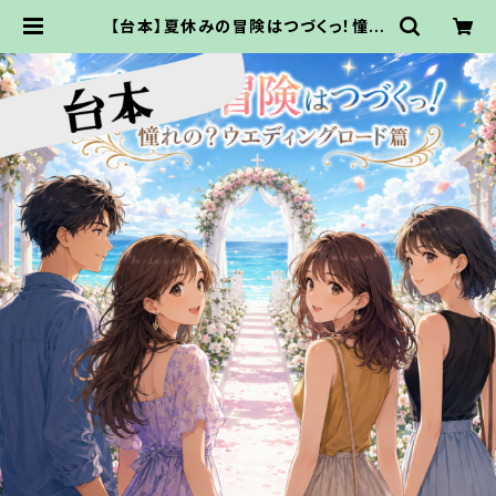
【台本】夏休みの冒険はつづくっ！憧れ
の？ウエディングロード味【PDFでお
渡し】 | ココドル通販サイト