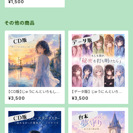
¥1,500
味【PDFでお渡し】
その他の商品
【CD版】じゅうにんといろもしも
【データ版】 じゅうにんといろも
僕が、「明日いなくなる」と言った
しも僕が、「秘密を打ち明けた
¥3,500
¥3,500
ら～ミズタマリリ【【郵送でお渡
ら」【URLでお渡し】
し】