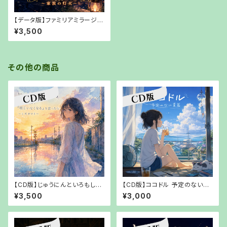
【データ版】ファミリアミラージュ
～家族の灯火～ 【URLでお渡
¥3,500
し】
その他の商品
【CD版】じゅうにんといろもしも
【CD版】ココドル 予定のない夏
僕が、「明日いなくなる」と言った
篇 【【郵送でお渡し】
¥3,500
¥3,000
ら～ミズタマリリ【【郵送でお渡
し】