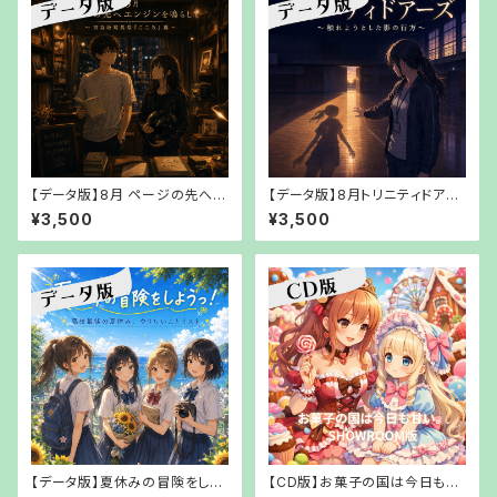
【データ版】8月 ページの先へエ
【データ版】8月トリニティドアー
ンジンを鳴らして〜宮益坂寫眞
ズ～触れようとした影の行方～
¥3,500
¥3,500
堂『こころ』篇〜【URLでお渡し】
【URLでお渡し】
【データ版】夏休みの冒険をしよ
【CD版】お菓子の国は今日も甘