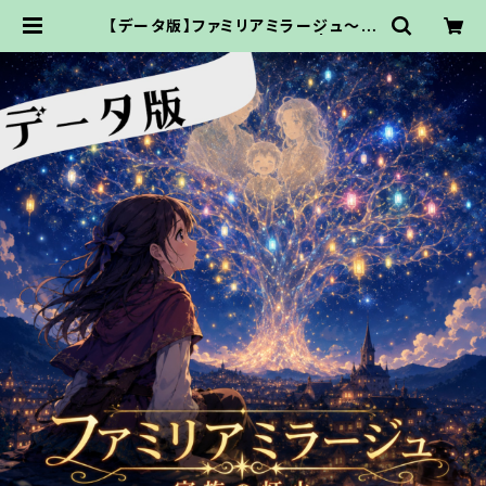
【データ版】ファミリアミラージュ～家
族の灯火～ 【URLでお渡し】 | ココド
ル通販サイト