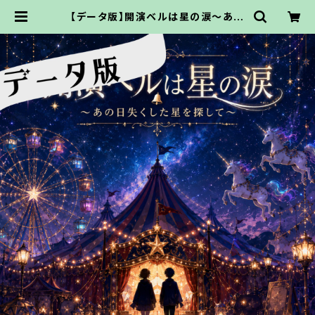
【データ版】開演ベルは星の涙〜あの
日失くした星を探して〜 【URLでお渡
し】 | ココドル通販サイト