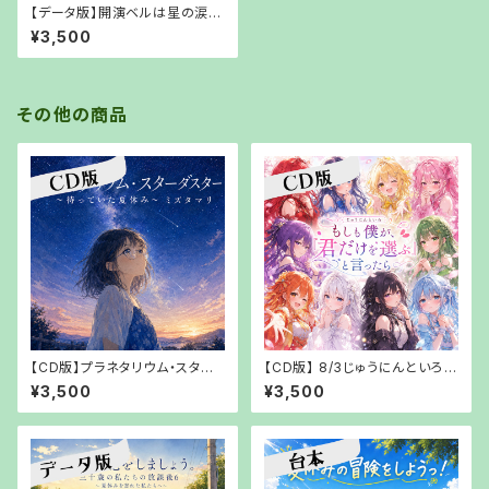
【データ版】開演ベルは星の涙〜
あの日失くした星を探して〜 【U
¥3,500
RLでお渡し】
その他の商品
【CD版】プラネタリウム・スター
【CD版】 8/3じゅうにんといろも
ダスター～待っていた夏休み～
しも僕が、「君だけを選ぶ」と言
¥3,500
¥3,500
ミズタマリ【【郵送でお渡し】
ったら【郵送でお渡し】