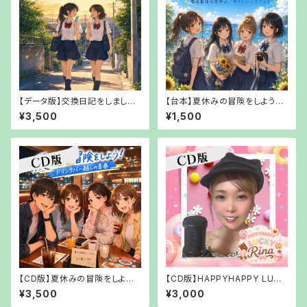
【データ版】交換日記をしましょ
【台本】夏休みの冒険をしよう！
う。三十歳の私たちの放課後6
高校最後の夏休み、やりたいこと
¥3,500
¥1,500
～夏休みを忘れた私たちへ～
リスト【PDFでお渡し】
【URLでお渡し】
【CD版】夏休みの冒険をしよう!
【CD版】HAPPYHAPPY LUCK
ドリンクバー越しの青春【【郵送
Y Rina【郵送でお渡し】
¥3,500
¥3,000
でお渡し】