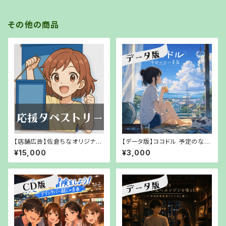
その他の商品
【店舗広告】佐倉ちなオリジナル
【データ版】ココドル 予定のない
応援タペストリー掲載企画【持ち
夏篇【URLでお渡し】
¥15,000
¥3,000
帰りも可能】