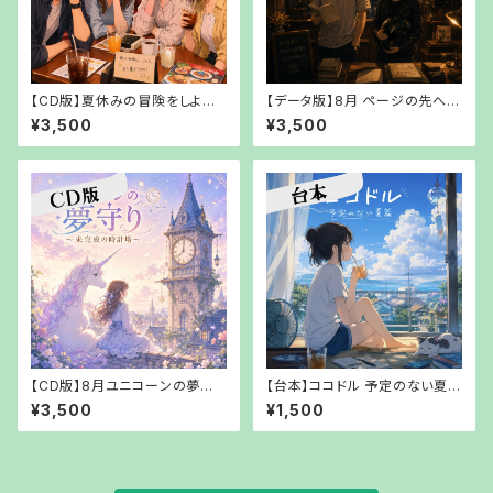
【CD版】夏休みの冒険をしよう!
【データ版】8月 ページの先へエ
ドリンクバー越しの青春【【郵送
ンジンを鳴らして〜宮益坂寫眞
¥3,500
¥3,500
でお渡し】
堂『こころ』篇〜【URLでお渡し】
【CD版】8月ユニコーンの夢守り
【台本】ココドル 予定のない夏篇
～未完成の時計塔～【【郵送で
【PDFでお渡し】
¥3,500
¥1,500
お渡し】