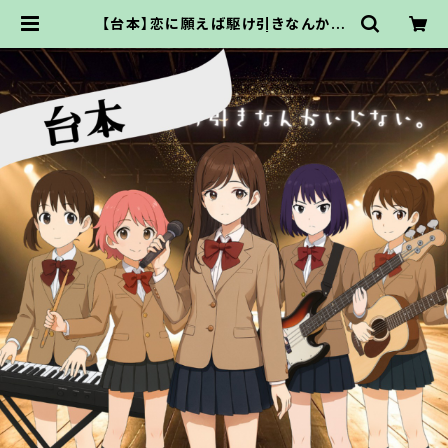
【台本】恋に願えば駆け引きなんかい
らない。【PDFでお渡し】 | ココドル通
販サイト