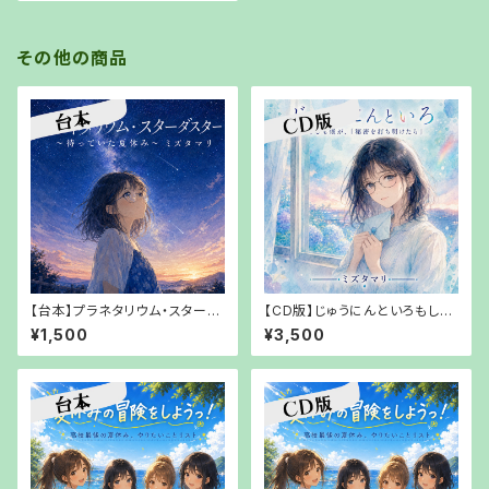
その他の商品
【台本】プラネタリウム・スターダ
【CD版】じゅうにんといろもしも
スター～待っていた夏休み～ミ
僕が、「秘密を打ち明けたら」ミ
¥1,500
¥3,500
ズタマリ【PDFでお渡し】
ズタマリ【【郵送でお渡し】