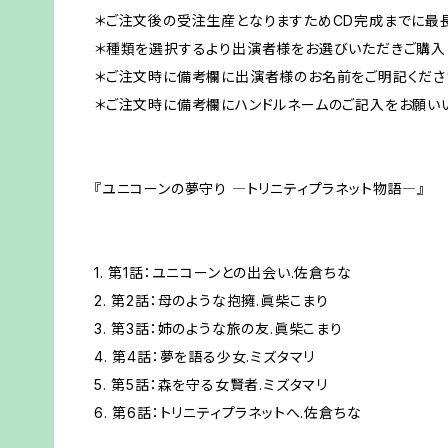
＊ご注文後の受注生産となりますためCD完成までに最長
＊種類を選択するより出演者様をお選びいただきご購入
＊ご注文時に備考欄に出演者様のお名前をご明記くださ
＊ご注文時に備考欄にハンドルネームのご記入をお願いい
『ユニコーンの夢守り ―トリニティプラネット物語―』
1. 第1話：ユニコーンとの出会い.佐倉ちな
2. 第2話：母のような抱擁.眞柴こまり
3. 第3話：姉のような旅の友.眞柴こまり
4. 第4話：夢を語る少女.ミズタマリ
5. 第5話：森を守る女賢者.ミズタマリ
6. 第6話：トリニティプラネットへ.佐倉ちな