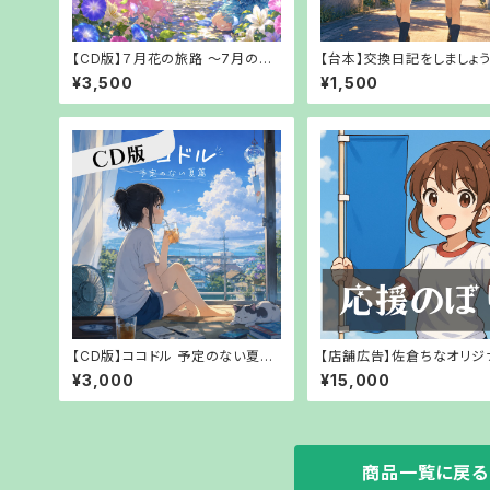
【CD版】７月花の旅路 〜7月の風
【台本】交換日記をしましょう
に誘われて〜～【【郵送でお渡し】
歳の私たちの放課後6 ～夏
¥3,500
¥1,500
忘れた私たちへ～【PDFでお
【CD版】ココドル 予定のない夏篇
【店舗広告】佐倉ちなオリジ
【【郵送でお渡し】
援のぼり掲載企画【お持ち
¥3,000
¥15,000
可能】
商品一覧に戻る