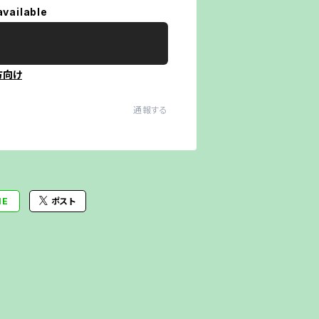
available
方向け
通報する
NE
ポスト