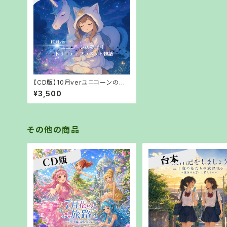
【CD版】10月verユニコーンの夢
守り ―トリニティプラネット物語―
¥3,500
【郵送でお渡し】
その他の商品