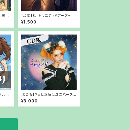
。三十
【台本】8月トリニティドアーズ～触
休みを
れようとした影の行方～【PDFでお
¥1,500
渡し】
渡し】
ナル応
【CD版】きっと正解はユニバース
帰りも
Ⅱシーズー【郵送でお渡し】
¥3,000