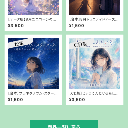
【データ版】8月ユニコーンの夢
【台本】8月トリニティドアーズ～
守り ～未完成の時計塔～【URL
触れようとした影の行方～【PD
¥3,500
¥1,500
でお渡し】
Fでお渡し】
【台本】プラネタリウム・スターダ
【CD版】じゅうにんといろもしも
スター～送れなかった夏休み～
僕が、「秘密を打ち明けたら」ミ
¥1,500
¥3,500
ミズタマリリ【PDFでお渡し】
ズタマリ【【郵送でお渡し】
商品一覧に戻る