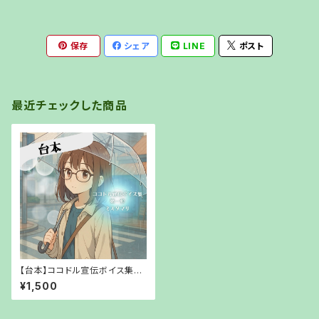
保存
シェア
LINE
ポスト
最近チェックした商品
【台本】ココドル宣伝ボイス集第
一弾【PDFでお渡し】
¥1,500