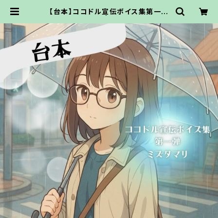
【台本】ココドル宣伝ボイス集第一弾
【PDFでお渡し】 | ココドル通販サイ
ト