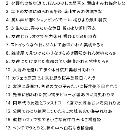
2. 夕暮れの散歩道で、ほんの少しの弱音を 葉山すみれ佐倉ちな
3. 年下の友達に頼られる午後 葉山すみれ佐倉ちな
4. 笑い声が響くショッピングモール 橘ひより瀬川羽衣
5. 芝生の上、春みたいな休日 橘ひより瀬川羽衣
6. 友達とカラオケで全力休日 橘ひより瀬川羽衣
7. ストイックな休日、ジムにて藤咲かれん紫桃たろぁ
8. 雑貨屋で見つけた小さなきらめき藤咲かれん紫桃たろぁ
9. 友達にだけ見せた素顔の笑い藤咲かれん紫桃たろぁ
10. 人混みを避けて歩く休日桜井美羽日向れう
11. カフェの窓辺で未来を思う桜井美羽日向れう
12. 友達と遊園地、普通の女の子みたいに桜井美羽日向れう
13. 先輩に誘われた買い物デビュー水城あおい海央れりあ
14. 同年代の友達とファストフード店で水城あおい海央れりあ
15. 公園でひとり練習していたら…水城あおい海央れりあ
16. 動物カフェで撫でる小さな背中白石ゆき橘雪姫
17. ベンチでうとうと、夢の中へ白石ゆき橘雪姫