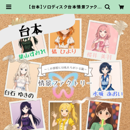
【台本】ソロディスク台本情景ファクト
リー〜この部屋には私たちがいる篇〜
【PDFでお渡し】 | ココドル通販サイ
ト