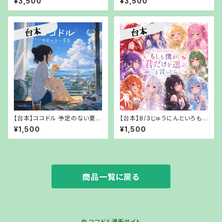
¥3,500
¥3,500
【URLでお渡し】
言えなかったあなたへ」【URLで
お渡し】
【台本】ココドル 予定のない夏篇
【台本】8/3じゅうにんといろもし
【PDFでお渡し】
も僕が、「君だけを選ぶ」と言っ
¥1,500
¥1,500
たら」【PDFでお渡し】
商品一覧に戻る
© ココドル通販サイト