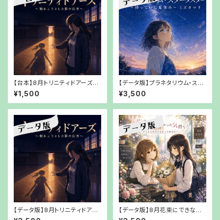
【台本】8月トリニティドアーズ～
【データ版】プラネタリウム・スタ
触れようとした影の行方～【PD
ーダスター～待っていた夏休み
¥1,500
¥3,500
Fでお渡し】
～ミズタマリリ【URLでお渡し】
【データ版】8月トリニティドアー
【データ版】8月花束にできなか
ズ～触れようとした影の行方～
った気持ち 第3把 「さよならを