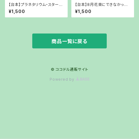
【台本】プラネタリウム・スターダ
【台本】8月花束にできなかった
スター～待っていた夏休み～ミ
気持ち 第3把 「さよならを言え
¥1,500
¥1,500
ズタマリ【PDFでお渡し】
なかったあなたへ」【PDFでお渡
し】
商品一覧に戻る
© ココドル通販サイト
Powered by