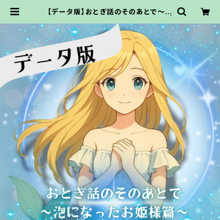
【データ版】おとぎ話のそのあとで〜泡
になったお姫様篇〜【URLでお渡し】 |
ココドル通販サイト