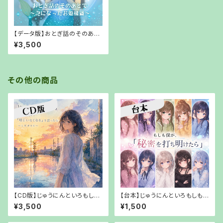
【データ版】おとぎ話のそのあと
で〜泡になったお姫様篇〜【UR
¥3,500
Lでお渡し】
その他の商品
【CD版】じゅうにんといろもしも
【台本】じゅうにんといろもしも
僕が、「明日いなくなる」と言った
僕が、「秘密を打ち明けたら」【P
¥3,500
¥1,500
ら～ミズタマリリ【【郵送でお渡
DFでお渡し】
し】