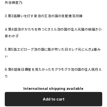
外谷麻里乃
3.第3話願いを灯す泉泡の王泡の国の支配者羽月縁
4.第4話泡がかたちを持つときミル泡の国の住人元猫の絵描き小
泉わか子
5.第5話エピローグ泡の国に風が吹いた日セレナ元にんぎょ姫み
ぃ
6.第6話後日譚星を見たかったモグラモグラ泡の国の住人桃月え
り
International shipping available
Add to cart