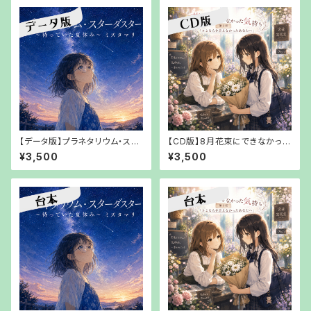
【データ版】プラネタリウム・スタ
【CD版】8月花束にできなかった
ーダスター～待っていた夏休み
気持ち 第3把 「さよならを言え
¥3,500
¥3,500
～ミズタマリリ【URLでお渡し】
なかったあなたへ」【【郵送でお
渡し】