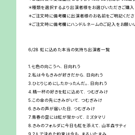
＊種類を選択するより出演者様をお選びいただきご購入
＊ご注文時に備考欄に出演者様のお名前をご明記くださ
＊ご注文時に備考欄にハンドルネームのご記入をお願いい
6/28 虹に込めた本当の気持ち出演者一覧
1.七色の向こうへ. 日向れう
2.私は今もきみが好きだから. 日向れう
3.ひとりじめにしたかったんだ。. 日向れう
4.精一杯の好きを虹に込めて. つむぎみけ
5.この傘の先にきみがいて. つむぎみけ
6.きみの声が届いた日. つむぎみけ
7.青春の空には虹が架かって. ミズタマリ
8.きみのフォルダに今日も虹を添えて. 山羊森サティ
9.2人で決めた約束は今も. まるいたまみ