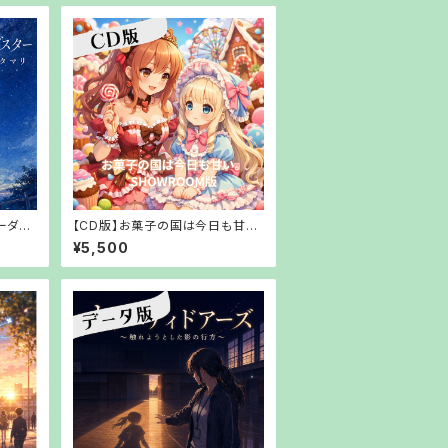
ーダス
【CD版】お菓子の国は今日も甘
～ミズ
い。SHOWROOM版【郵送でお渡
¥5,500
し】