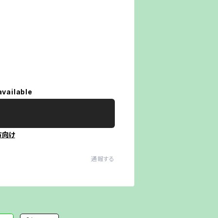
available
方向け
通報する